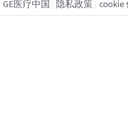
GE医疗中国
隐私政策
cooki