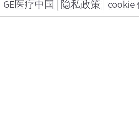
GE医疗中国
隐私政策
cooki