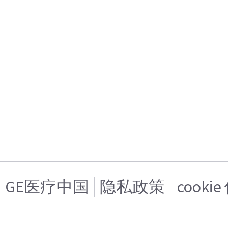
GE医疗中国
隐私政策
cooki