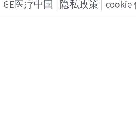
GE医疗中国
隐私政策
cooki