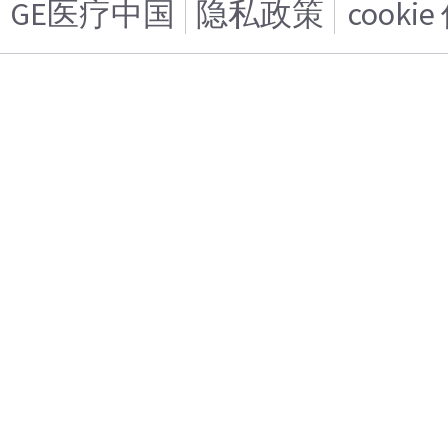
GE医疗中国
隐私政策
cooki