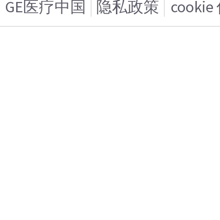
GE医疗中国
隐私政策
cooki