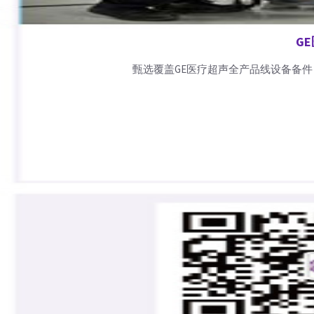
G
甄选覆盖GE医疗超声全产品线设备备