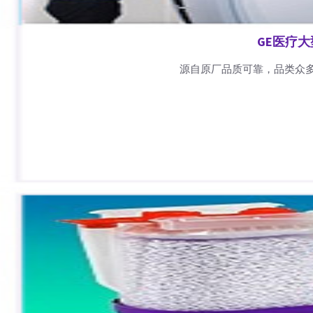
GE医疗
源自原厂品质可靠，品类众