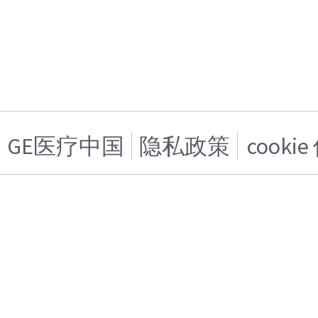
GE医疗中国
隐私政策
cooki