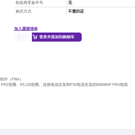
制造商零备件号
无
购买方式
不需归还
加入愿望清单
登录并添加到购物车
线路组件（PWA）
 PRO垫圈、RS-232垫圈、连接电池支架和PSU电池支架的DINAMAP PRO电缆