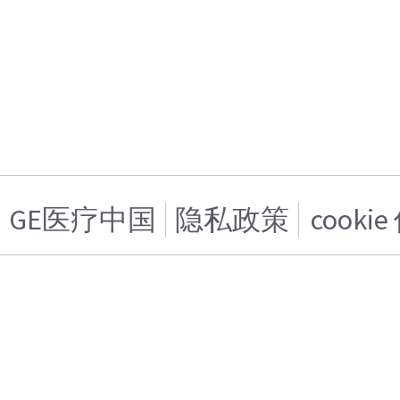
GE医疗中国
隐私政策
cooki