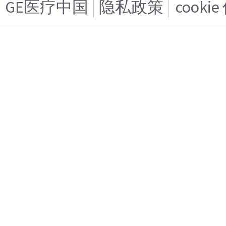
GE医疗中国
隐私政策
cooki