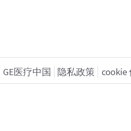
GE医疗中国
隐私政策
cooki