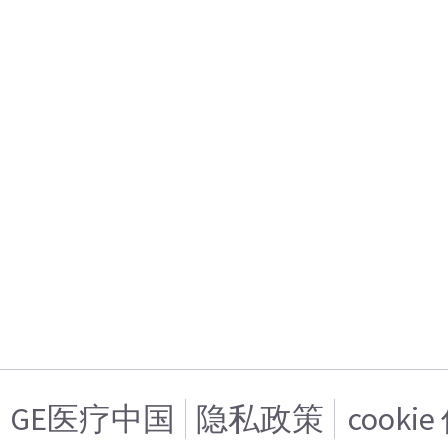
GE医疗中国
隐私政策
cooki