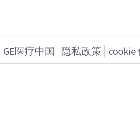
GE医疗中国
隐私政策
cooki