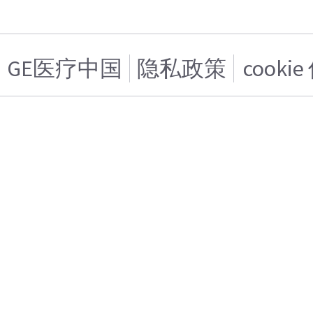
GE医疗中国
隐私政策
cooki