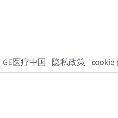
GE医疗中国
隐私政策
cooki