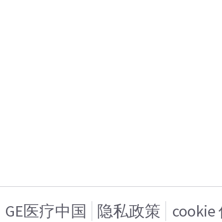
GE医疗中国
隐私政策
cooki