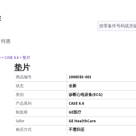
特惠
)
> CASE 6.6
> 垫片
垫片
商品编号
2006583-001
状态
全新
类别
诊断心电设备(ECG)
产品系列
CASE 6.6
制造商
GE医疗
Seller
GE HealthCare
购买方式
不需归还