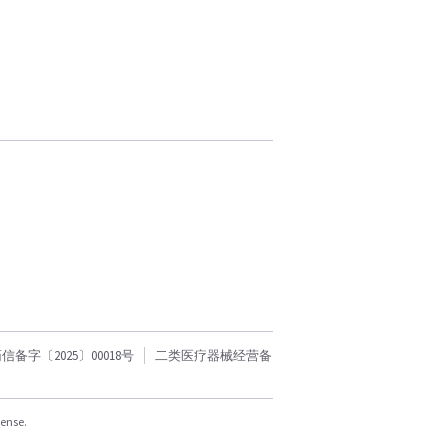
字〔2025〕00018号
二类医疗器械经营备
cense.