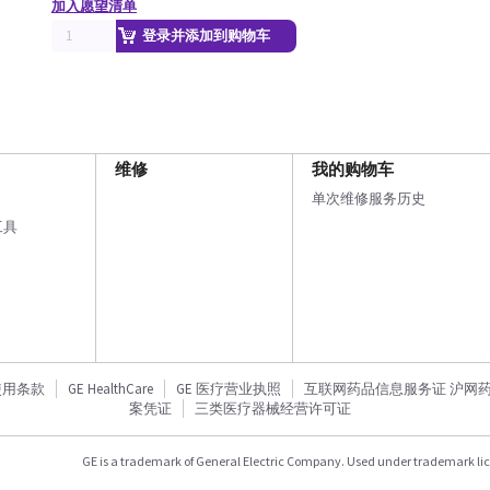
加入愿望清单
登录并添加到购物车
维修
我的购物车
单次维修服务历史
工具
使用条款
GE HealthCare
GE 医疗营业执照
互联网药品信息服务证 沪网药信备
案凭证
三类医疗器械经营许可证
GE is a trademark of General Electric Company. Used under trademark li