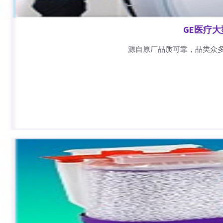
GE医疗
源自原厂品质可靠，品类众