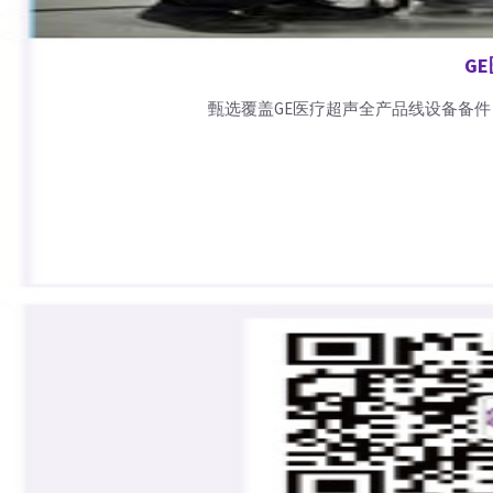
G
甄选覆盖GE医疗超声全产品线设备备