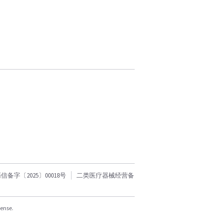
字〔2025〕00018号
二类医疗器械经营备
cense.