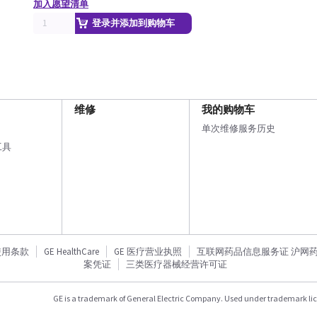
加入愿望清单
登录并添加到购物车
维修
我的购物车
单次维修服务历史
工具
使用条款
GE HealthCare
GE 医疗营业执照
互联网药品信息服务证 沪网药信备
案凭证
三类医疗器械经营许可证
GE is a trademark of General Electric Company. Used under trademark li