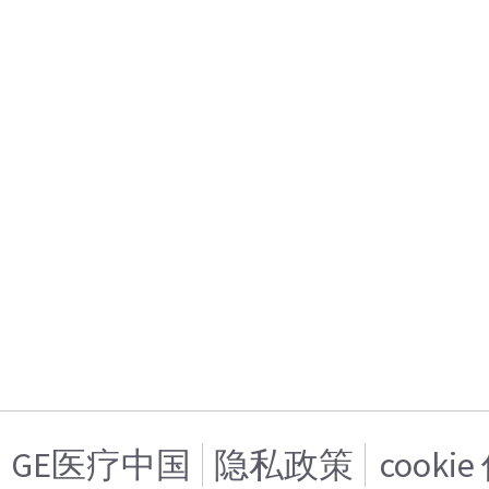
GE医疗中国
隐私政策
cooki