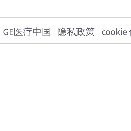
GE医疗中国
隐私政策
cooki