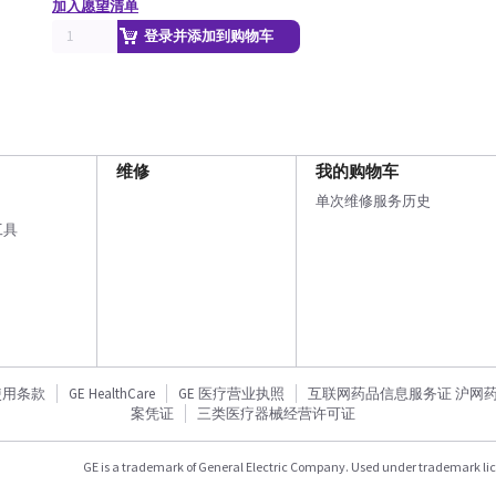
加入愿望清单
登录并添加到购物车
维修
我的购物车
单次维修服务历史
工具
使用条款
GE HealthCare
GE 医疗营业执照
互联网药品信息服务证 沪网药信备
案凭证
三类医疗器械经营许可证
GE is a trademark of General Electric Company. Used under trademark li