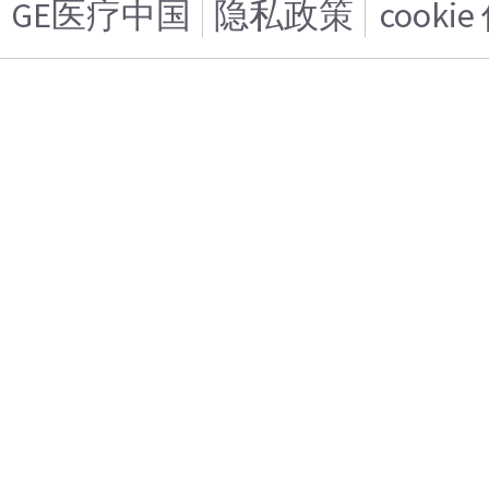
GE医疗中国
隐私政策
cooki