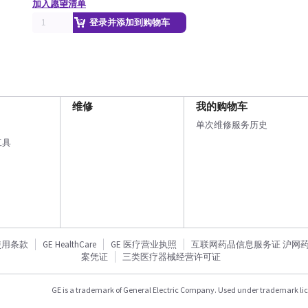
加入愿望清单
登录并添加到购物车
维修
我的购物车
单次维修服务历史
工具
使用条款
GE HealthCare
GE 医疗营业执照
互联网药品信息服务证 沪网药信备
案凭证
三类医疗器械经营许可证
GE is a trademark of General Electric Company. Used under trademark li