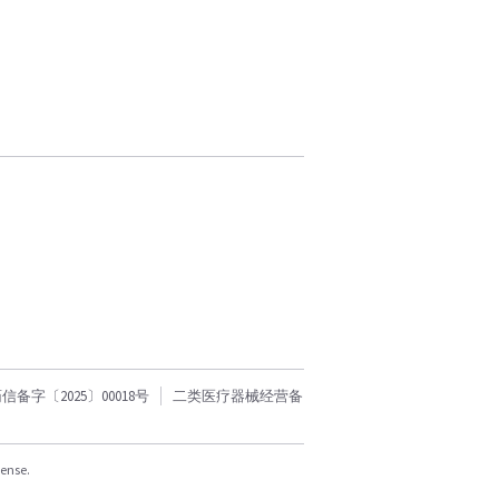
字〔2025〕00018号
二类医疗器械经营备
cense.