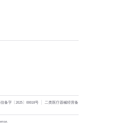
字〔2025〕00018号
二类医疗器械经营备
cense.