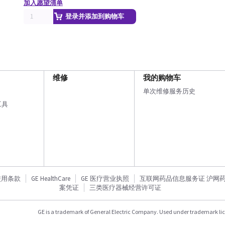
加入愿望清单
登录并添加到购物车
维修
我的购物车
单次维修服务历史
工具
使用条款
GE HealthCare
GE 医疗营业执照
互联网药品信息服务证 沪网药信备
案凭证
三类医疗器械经营许可证
GE is a trademark of General Electric Company. Used under trademark li