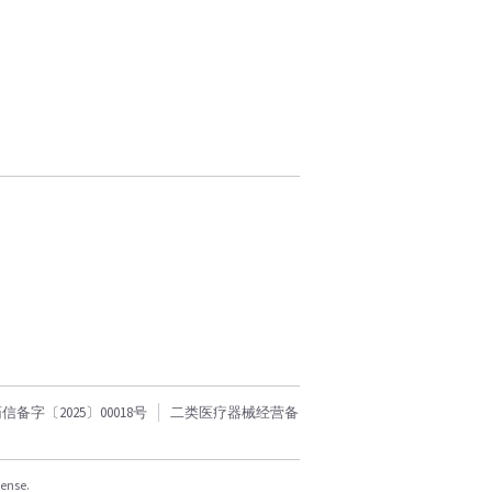
字〔2025〕00018号
二类医疗器械经营备
cense.