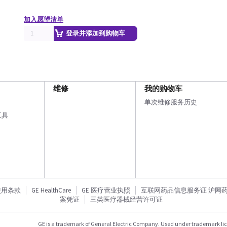
加入愿望清单
登录并添加到购物车
维修
我的购物车
单次维修服务历史
工具
使用条款
GE HealthCare
GE 医疗营业执照
互联网药品信息服务证 沪网药信备
案凭证
三类医疗器械经营许可证
GE is a trademark of General Electric Company. Used under trademark li