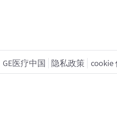
GE医疗中国
隐私政策
cooki