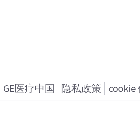
GE医疗中国
隐私政策
cooki