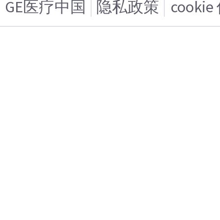
GE医疗中国
隐私政策
cooki