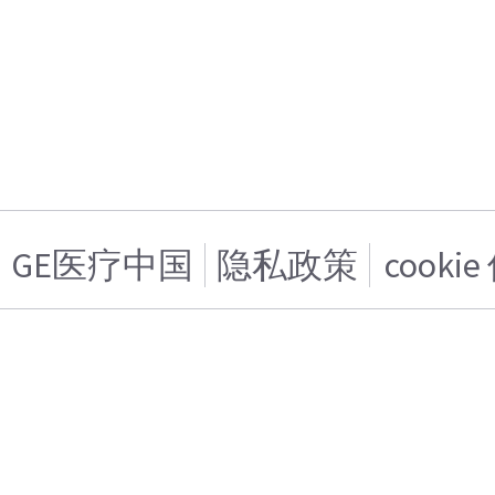
GE医疗中国
隐私政策
cooki