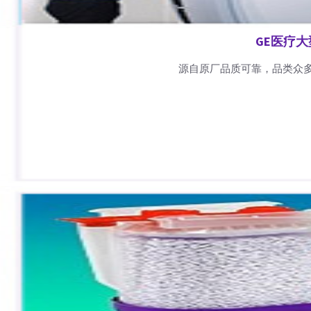
GE医疗
源自原厂品质可靠，品类众