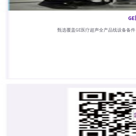
G
甄选覆盖GE医疗超声全产品线设备备