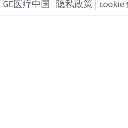
GE医疗中国
隐私政策
cooki