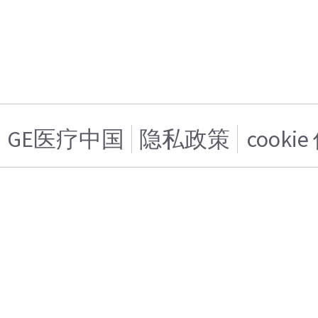
GE医疗中国
隐私政策
cooki