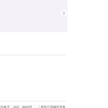
›
字〔2025〕00018号
二类医疗器械经营备