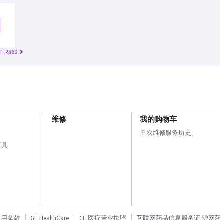
E R860
维修
我的购物车
单次维修服务历史
工具
使用条款
GE HealthCare
GE 医疗营业执照
互联网药品信息服务证 沪网药信备