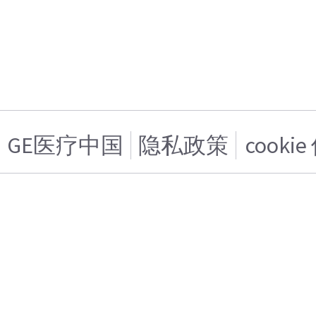
GE医疗中国
隐私政策
cooki