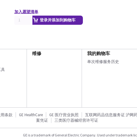
加入愿望清单
登录并添加到购物车
维修
我的购物车
单次维修服务历史
工具
使用条款
GE HealthCare
GE 医疗营业执照
互联网药品信息服务证 沪网药信备
案凭证
三类医疗器械经营许可证
GE is a trademark of General Electric Company. Used under trademark li