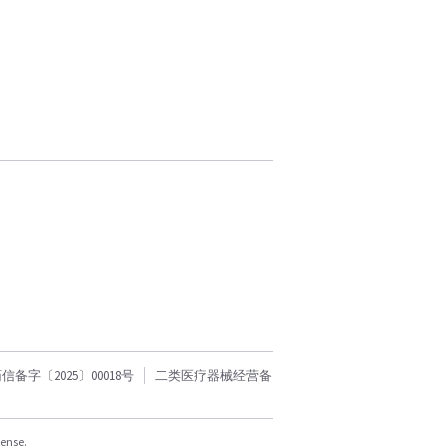
字〔2025〕00018号
二类医疗器械经营备
cense.