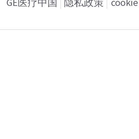
GE医疗中国
隐私政策
cooki