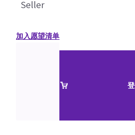
Seller
加入愿望清单
登