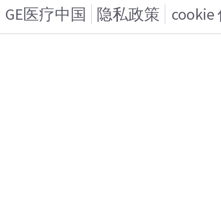
GE医疗中国
隐私政策
cooki