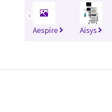
‹
Aespire
Aisys