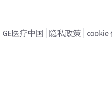
GE医疗中国
隐私政策
cooki