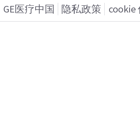
GE医疗中国
隐私政策
cooki