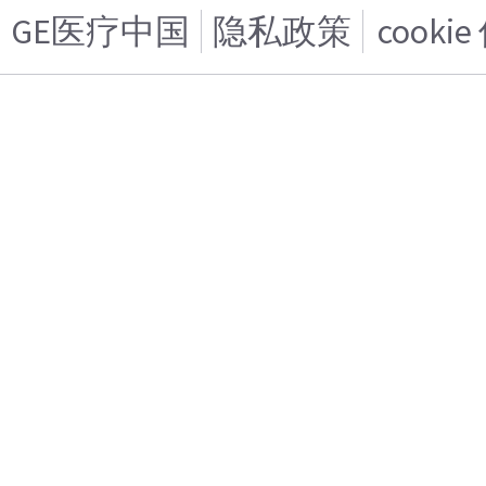
GE医疗中国
隐私政策
cooki