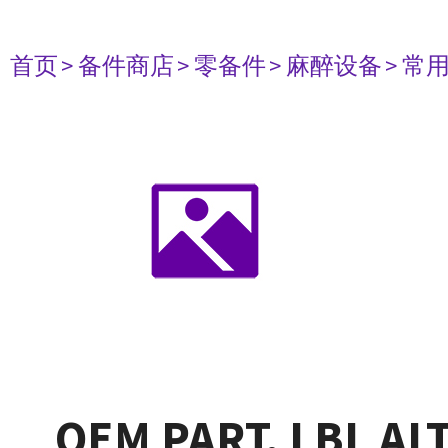
首页
> 备件商店
> 零备件
> 麻醉设备
> 常
OEM PART, LBL AL