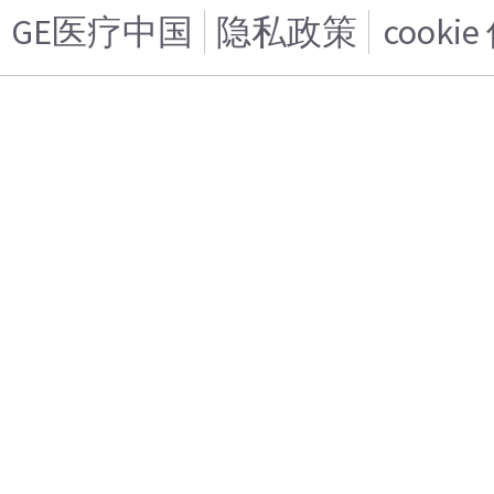
GE医疗中国
隐私政策
cooki