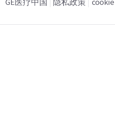
GE医疗中国
隐私政策
cooki