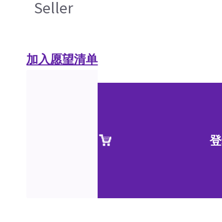
Seller
加入愿望清单
登