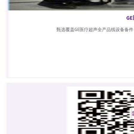
G
甄选覆盖GE医疗超声全产品线设备备