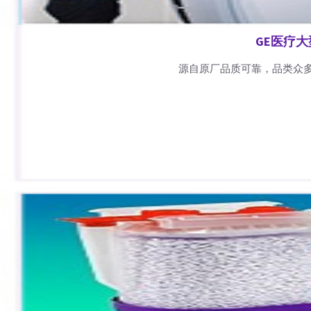
GE医疗
源自原厂品质可靠，品类众