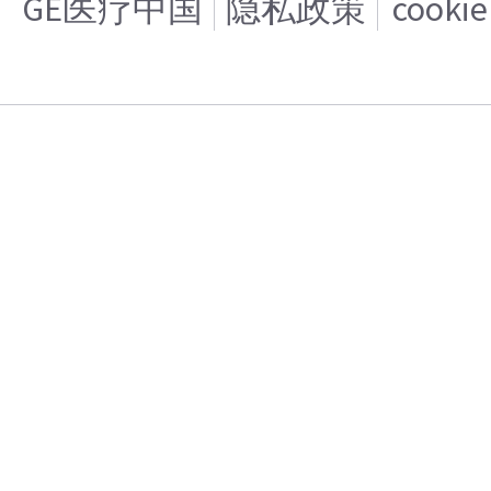
GE医疗中国
隐私政策
cooki