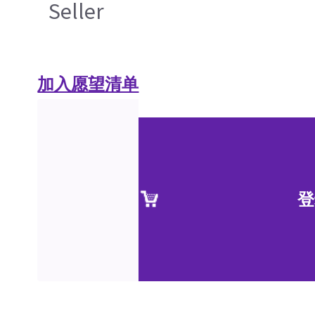
Seller
加入愿望清单
登