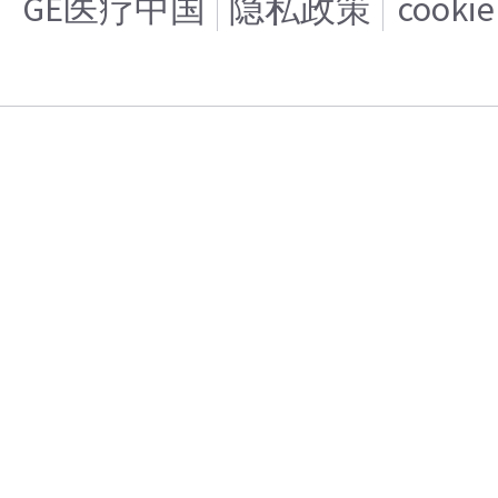
GE医疗中国
隐私政策
cooki