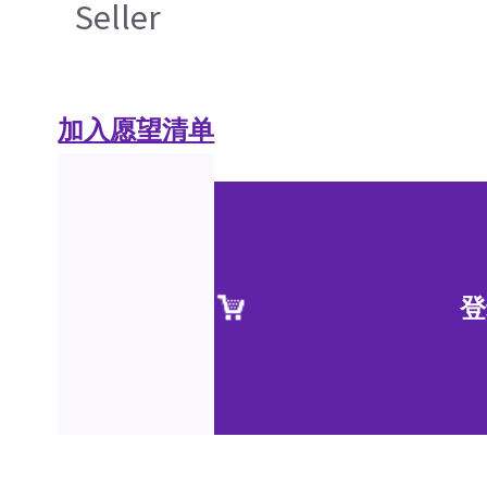
Seller
加入愿望清单
登