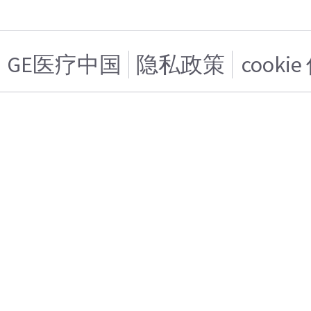
GE医疗中国
隐私政策
cooki