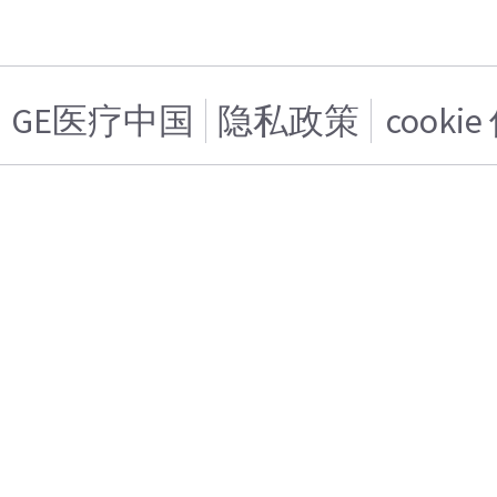
GE医疗中国
隐私政策
cooki