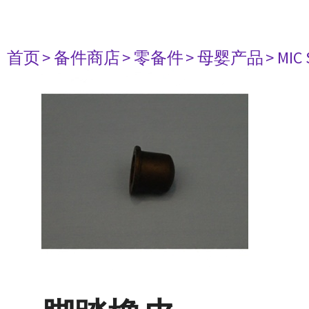
首页
> 备件商店
> 零备件
> 母婴产品
> MIC